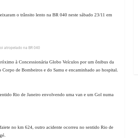
ixaram o trânsito lento na BR 040 neste sábado 23/11 em
i atropelado na BR 040
próximo à Concessionária Globo Veículos por um ônibus da
 do Corpo de Bombeiros e do Samu e encaminhado ao hospital.
entido Rio de Janeiro envolvendo uma van e um Gol numa
aiete no
km 624, outro acidente ocorreu no sentido Rio de
gé.