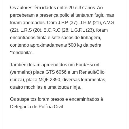
Os autores têm idades entre 20 e 37 anos. Ao
perceberam a presença policial tentaram fugir, mas
foram abordados. Com J.P.P (37), J.H.M (21), A.V.S
(22), L.R.S (20), E.C.R.C (28, L.G.F.L (23), foram
encontrados trinta e sete sacos de linhagem,
contendo aproximadamente 500 kg da pedra
“rondonita”.
Também foram apreendidos um Ford/Escort
(vermelho) placa GTS 6056 e um Renault/Clio
(cinza), placa MQF 2890, diversas ferramentas,
quatro mochilas e uma touca ninja.
Os suspeitos foram presos e encaminhados à
Delegacia de Polícia Civil.