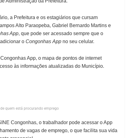
de Administração da Prefeitura.
ário, a Prefeitura e os estagiários que cursam
mpos Alto Paraopeba, Gabriel Bernardo Martins e
has App
, que pode ser acessado sempre que o
a adicionar o
Congonhas
App
no seu celular.
o Congonhas App, o mapa de pontos de internet
 acesso às informações atualizadas do Município.
ida de quem está procurando emprego
no SINE Congonhas, o trabalhador pode acessar o App
nhamento de vagas de emprego, o que facilita sua vida