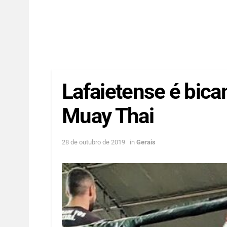
Lafaietense é bic
Muay Thai
28 de outubro de 2019
in
Gerais