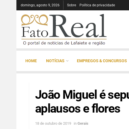
domingo, agosto 9, 2026
Sobre
Política de privacidade
HOME
NOTÍCIAS
EMPREGOS & CONCURSOS
João Miguel é sepu
aplausos e flores
18 de outubro de 2019
in
Gerais