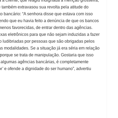
 a cliente, que reagiu indignada à menção grosseira,
é também extravasou sua revolta pela atitude do
to bancário: “A senhora disse que estava com isso
zendo que eu havia feito a denúncia de que os bancos
enos favorecidas, de entrar dentro das agências.
ixas eletrônicos para que não sejam induzidas a fazer
 ludibriadas por pessoas que são obrigadas pelos
s modalidades. Se a situação já era séria em relação
a porque se trata de manipulação. Gostaria que isso
or algumas agências bancárias, é completamente
’ e ofende a dignidade do ser humano”, advertiu