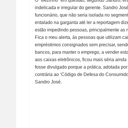
O “filezinho” em questão, segundo Sandro, era
indelicada e irregular do gerente. Sandro Jos
funcionário, que não seria isolada no segmen
entalado na garganta até ler a reportagem di
estão impedindo pessoas, principalmente as m
Fica o meu alerta, às pessoas que utilizam ca
empréstimos consignados sem precisar, sendo
bancos, para manter o emprego, a vender esta
aos caixas eletrônicos, ficou mais séria aind
fosse divulgado porque a prática, adotada p
contrária ao ‘Código de Defesa do Consumidor
Sandro José.