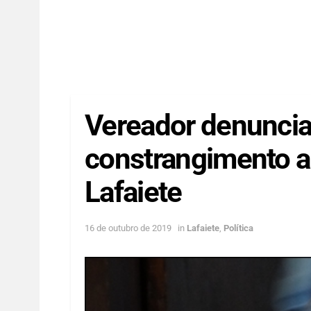
Vereador denunci
constrangimento a
Lafaiete
16 de outubro de 2019
in
Lafaiete
,
Política