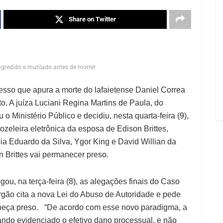
Share on Twitter
redido e mutilado antes de morrer
esso que apura a morte do lafaietense Daniel Correa
. A juíza Luciani Regina Martins de Paula, do
o Ministério Público e decidiu, nesta quarta-feira (9),
nozeleira eletrônica da esposa de Edison Brittes,
ia Eduardo da Silva, Ygor King e David Willian da
n Brittes vai permanecer preso.
ou, na terça-feira (8), as alegações finais do Caso
gão cita a nova Lei do Abuso de Autoridade e pede
aneça preso. “De acordo com esse novo paradigma, a
ando evidenciado o efetivo dano processual, e não