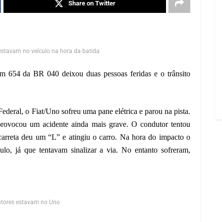
Share on Twitter
estavam no veículo na hora da batida
km 654 da BR 040 deixou duas pessoas feridas e o trânsito
deral, o Fiat/Uno sofreu uma pane elétrica e parou na pista.
rovocou um acidente ainda mais grave. O condutor tentou
 carreta deu um “L” e atingiu o carro. Na hora do impacto o
lo, já que tentavam sinalizar a via. No entanto sofreram,
intores estavam no Uno