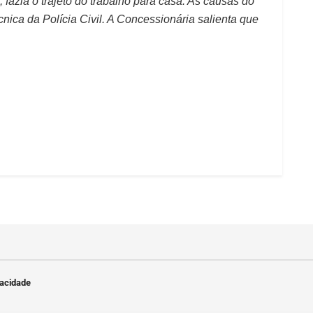
fazia o trajeto do trabalho para casa. As causas do
cnica da Polícia Civil. A Concessionária salienta que
vacidade