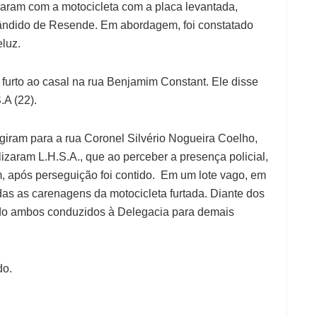
raram com a motocicleta com a placa levantada,
 Cândido de Resende. Em abordagem, foi constatado
luz.
 furto ao casal na rua Benjamim Constant. Ele disse
A (22).
igiram para a rua Coronel Silvério Nogueira Coelho,
alizaram L.H.S.A., que ao perceber a presença policial,
m, após perseguição foi contido. Em um lote vago, em
adas as carenagens da motocicleta furtada. Diante dos
endo ambos conduzidos à Delegacia para demais
do.