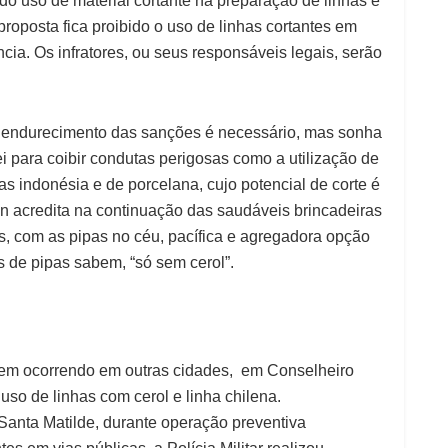
do uso de material cortante na preparação de linhas e
roposta fica proibido o uso de linhas cortantes em
ia. Os infratores, ou seus responsáveis legais, serão
 endurecimento das sanções é necessário, mas sonha
ei para coibir condutas perigosas como a utilização de
has indonésia e de porcelana, cujo potencial de corte é
on acredita na continuação das saudáveis brincadeiras
s, com as pipas no céu, pacífica e agregadora opção
 de pipas sabem, “só sem cerol”.
em ocorrendo em outras cidades, em Conselheiro
so de linhas com cerol e linha chilena.
Santa Matilde, durante operação preventiva