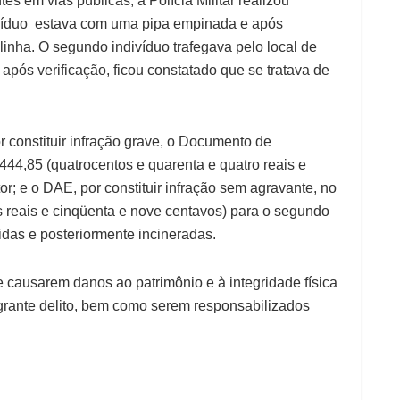
tes em vias públicas, a Polícia Militar realizou
ivíduo estava com uma pipa empinada e após
linha. O segundo indivíduo trafegava pelo local de
após verificação, ficou constatado que se tratava de
 constituir infração grave, o Documento de
44,85 (quatrocentos e quarenta e quatro reais e
tor; e o DAE, por constituir infração sem agravante, no
s reais e cinqüenta e nove centavos) para o segundo
idas e posteriormente incineradas.
ue causarem danos ao patrimônio e à integridade física
grante delito, bem como serem responsabilizados