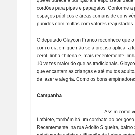
que endurece a punição à irresponsabilidade 
cordões para pipas e papagaios. Conforme a p
espaços públicos e áreas comuns de convivênc
punidos com multas com valores reajustados.
O deputado Glaycon Franco reconhece que o
com o dia em que não seja preciso aplicar a l
cerol, linha chilena e, mais recentemente, lin
10 vezes maior do que as tradicionais. Glayc
que encantam as crianças e até muitos adulto
de lazer e alegria. Como os bons empinadores
Campanha
Assim como v
Lafaiete, também há um combate ao perigoso u
Recentemente na rua Adolfo Siqueira, bairro 