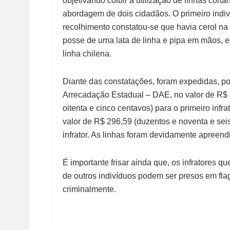
objetivando coibir a utilização de linhas cortan
abordagem de dois cidadãos. O primeiro ind
recolhimento constatou-se que havia cerol na 
posse de uma lata de linha e pipa em mãos, e 
linha chilena.
Diante das constatações, foram expedidas, por
Arrecadação Estadual – DAE, no valor de R$ 4
oitenta e cinco centavos) para o primeiro infra
valor de R$ 296,59 (duzentos e noventa e sei
infrator. As linhas foram devidamente apreend
É importante frisar ainda que, os infratores q
de outros indivíduos podem ser presos em fla
criminalmente.