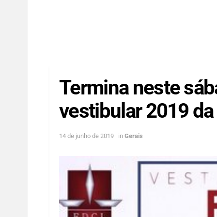
Termina neste sába
vestibular 2019 d
14 de junho de 2019
in
Gerais