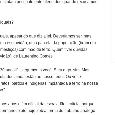
 se sintam pessoalmente ofendidos quando recusamos
iguais?
guais, apesar do que diz a lei. Deveríamos ser, mas
te a escravidão, uma parcela da população (brancos)
 mestiços) com mão de ferro. Quem tiver dúvidas
ravidão”, de Laurentino Gomes.
30 anos!!” – argumenta você. E eu digo, sim. Mas
sultados ainda estão ao nosso redor. Ou você
etos, pardos e indígenas implantada a ferro na nossa
po?
s após o fim oficial da escravidão – oficial porque
 permanece até hoje sob a forma do trabalho análogo